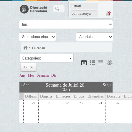
usuari
contrasenya
Calendari
Categories:
Any
Mes
Setmana
Dia
« Ant
Setmana de Juliol 20
Seg »
2026
Dilluns
Dimarts
Dimecres
Dijous
Divendres
Dissabte
Dium
20
21
22
23
24
25