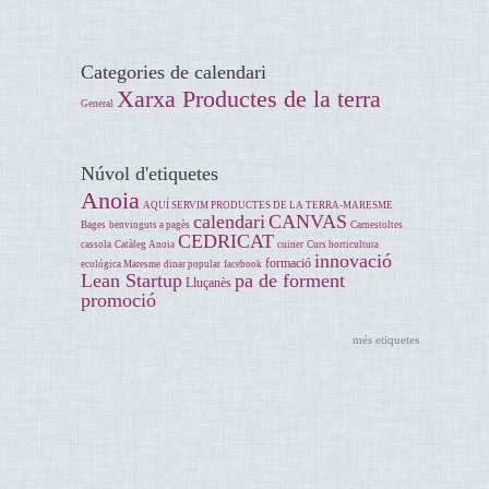
Categories de calendari
Xarxa Productes de la terra
General
Núvol d'etiquetes
Anoia
AQUÍ SERVIM PRODUCTES DE LA TERRA-MARESME
calendari
CANVAS
Bages
benvinguts a pagès
Carnestoltes
CEDRICAT
cassola
Catàleg Anoia
cuiner
Curs horticultura
innovació
formació
ecológica Maresme
dinar popular
facebook
Lean Startup
pa de forment
Lluçanès
promoció
més etiquetes