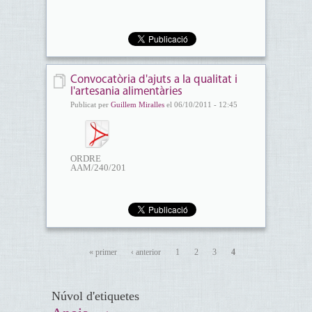
Mercat...
Convocatòria d'ajuts a la qualitat i
l'artesania alimentàries
Publicat per
Guillem Miralles
el 06/10/2011 - 12:45
ORDRE
AAM/240/2011,
del 16 de...
« primer
‹ anterior
1
2
3
4
Núvol d'etiquetes