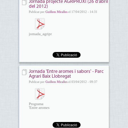
Jornada projecte AGRIPROXI (26 d'abril
del 2012)
Publicat per
Guillem Miralles
el 17/04/2012 - 14:31
jornada_agriproxi_26abril_foix...
Jornada 'Entre aromes i sabors' - Parc
Agrari Baix Llobregat
Publicat per
Guillem Miralles
el 03/04/2012 - 09:37
Programa
'Entre aromes
i...