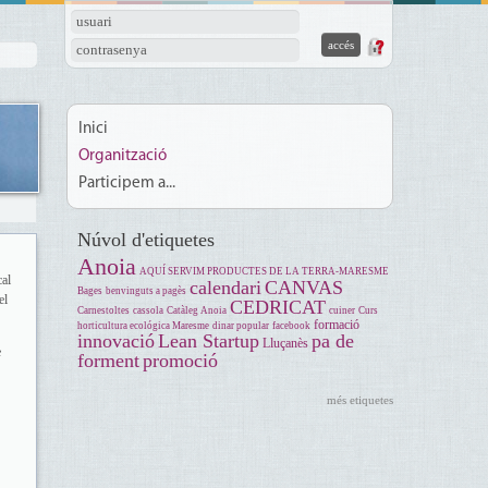
usuari
contrasenya
Inici
Organització
Participem a...
Núvol d'etiquetes
Anoia
AQUÍ SERVIM PRODUCTES DE LA TERRA-MARESME
cal
calendari
CANVAS
Bages
benvinguts a pagès
el
CEDRICAT
Carnestoltes
cassola
Catàleg Anoia
cuiner
Curs
formació
horticultura ecológica Maresme
dinar popular
facebook
innovació
Lean Startup
pa de
Lluçanès
e
forment
promoció
més etiquetes