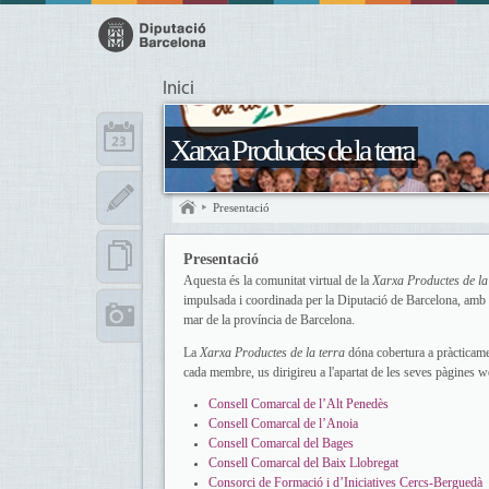
Inici
Xarxa Productes de la terra
Presentació
Presentació
Aquesta és la comunitat virtual de la
Xarxa Productes de la
impulsada i coordinada per la Diputació de Barcelona, amb la f
mar de la província de Barcelona.
La
Xarxa Productes de la terra
dóna cobertura a pràcticamen
cada membre, us dirigireu a l'apartat de les seves pàgines w
Consell Comarcal de l’Alt Penedès
Consell Comarcal de l’Anoia
Consell Comarcal del Bages
Consell Comarcal del Baix Llobregat
Consorci de Formació i d’Iniciatives Cercs-Berguedà