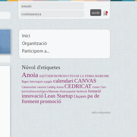
usuari
contrasenya
Inici
Organització
Participem a...
Núvol d'etiquetes
Anoia
AQUÍ SERVIM PRODUCTES DE LA TERRA-MARESME
calendari
CANVAS
Bages
benvinguts a pagès
CEDRICAT
Carnestoltes
cassola
Catàleg Anoia
cuiner
Curs
formació
horticultura ecológica Maresme
dinar popular
facebook
innovació
Lean Startup
pa de
Lluçanès
forment
promoció
més etiquetes