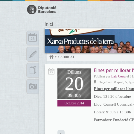
Inici
Xarxa Productes de la terra
CEDRICAT
Eines per millorar 
Dilluns
20
Publicat per
Laia Costa
el 01
Plaça Sant Miquel, 5, Igu
Eines per millorar l’es
09:30h
Dies: 13 i 20 d’octubre
Octubre 2014
Lloc: Consell Comarcal d
Horari: 9:30h a 13:30h
Formadors: Fundació 