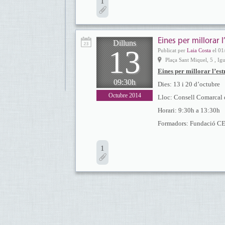
1
Eines per millorar 
Dilluns
13
Publicat per
Laia Costa
el 01
Plaça Sant Miquel, 5 , Ig
Eines per millorar l’es
09:30h
Dies: 13 i 20 d’octubre
Octubre 2014
Lloc: Consell Comarcal d
Horari: 9:30h a 13:30h
Formadors: Fundació 
1