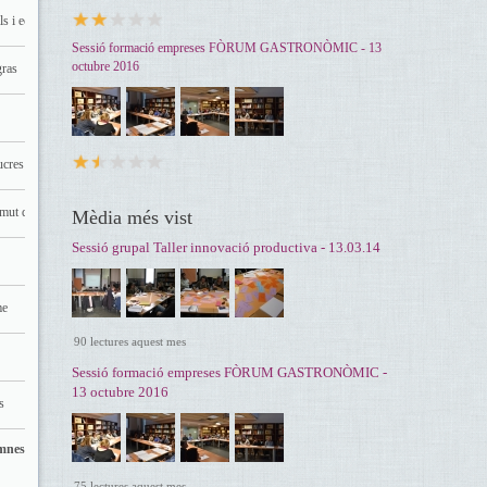
s i ecològics
embotits@lagleva.com
Sessió formació empreses FÒRUM GASTRONÒMIC - 13
octubre 2016
gras
emili@canmanent.es
melmeladescalada@hotmail.com
res i de collita pròpia
angelsaumell@gmail.com
 mut del Penedès
montseolivella@telefonica.net
Mèdia més vist
Sessió grupal Taller innovació productiva - 13.03.14
laconfianca@gmail.com
me
marponsfruit@gmail.com
90 lectures aquest mes
info@deliciesdelbergueda.cat
Sessió formació empreses FÒRUM GASTRONÒMIC -
13 octubre 2016
s
pastisseria_jutglar@yahoo.es
umnes
75 lectures aquest mes