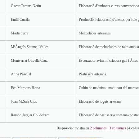
Òscar Camins Nerín
Elaboració d'embotits curats convencional
Emili Cucala
Producció i elaboració d'anencs per foie 
Marta Serra
Melmelades artesanes
MªÀngels Saumell Vallès
Elaboració de melmelades de raïm amb suc
Montserrat Olivella Cruz
Escorxador aviram i criadora gall i Ànec
Anna Pascual
Pastissers artesans
Pep Marpons Horta
Cultiu de maduixa i maduixot del mares
Joan M.Sala Clos
Elaboració de ioguts artesans
Ramón Jutglar Colldelram
Elaboració de pastisseria artesana- postre
Disposició:
mostra en
2 columnes
|
3 columnes
|
4 col