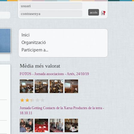
usuari
contrasenya
Inici
Organització
Participem a...
Mèdia més valorat
FOTOS - Jornada associacions - Artés, 24/10/19
Jornada Getting Contacts de la Xarxa Productes de la terra -
Correu electrònic
18.10.11
nuria_catlla@yahoo.es