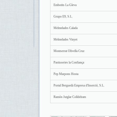
Embotits La Gleva
Grupo E9, S.L.
Melmelades Calada
Melmelades Vinyet
Montserrat Olivella Cruz
Pastisseries la Confiança
Pep Marpons Hosta
Portal Berguedà Empresa d'Inserció, S.L.
Ramón Jutglar Colldelram