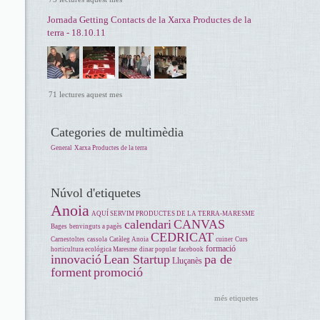
Jornada Getting Contacts de la Xarxa Productes de la
terra - 18.10.11
71 lectures aquest mes
Categories de multimèdia
General
Xarxa Productes de la terra
Núvol d'etiquetes
Anoia
AQUÍ SERVIM PRODUCTES DE LA TERRA-MARESME
calendari
CANVAS
Bages
benvinguts a pagès
CEDRICAT
Carnestoltes
cassola
Catàleg Anoia
cuiner
Curs
formació
horticultura ecológica Maresme
dinar popular
facebook
innovació
Lean Startup
pa de
Lluçanès
forment
promoció
més etiquetes