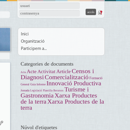
usuari
contrasenya
Inici
Organització
Participem a...
Categories de documents
Censos i
Acte
Article
Activitat
Acta
Diagnosi
Comercialització
Formació
Innovació Productiva
General
Guia
Informe
Turisme i
Jornada
Legislació
Plantilla
Recursos
Gastronomia
Xarxa Productes
de la terra
Xarxa Productes de la
terra
Núvol d'etiquetes