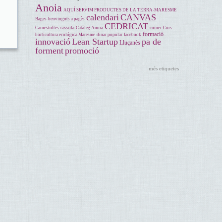
Anoia
AQUÍ SERVIM PRODUCTES DE LA TERRA-MARESME
calendari
CANVAS
Bages
benvinguts a pagès
CEDRICAT
Carnestoltes
cassola
Catàleg Anoia
cuiner
Curs
formació
horticultura ecológica Maresme
dinar popular
facebook
innovació
Lean Startup
pa de
Lluçanès
forment
promoció
més etiquetes