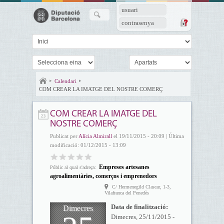
usuari
contrasenya
Calendari
COM CREAR LA IMATGE DEL NOSTRE COMERÇ
COM CREAR LA IMATGE DEL
NOSTRE COMERÇ
Publicat per
Alícia Almirall
el 19/11/2015 - 20:09 | Última
modificació: 01/12/2015 - 13:09
Empreses artesanes
Públic al qual s'adreça:
agroalimentàries, comerços i emprenedors
C/ Hermenegild Clascar, 1-3,
Vilafranca del Penedès
Data de finalització:
Dimecres
Dimecres, 25/11/2015 -