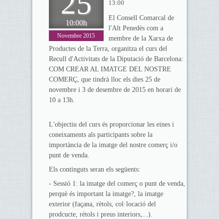
25
13:00
El Consell Comarcal de
10:00h
l'Alt Penedès com a
Novembre 2015
membre de la Xarxa de
Productes de la Terra, organitza el curs del
Recull d'Activitats de la Diputació de Barcelona:
COM CREAR AL IMATGE DEL NOSTRE
COMERÇ, que tindrà lloc els dies 25 de
novembre i 3 de desembre de 2015 en horari de
10 a 13h.
L'objectiu del curs és proporcionar les eines i
coneixaments als participants sobre la
importància de la imatge del nostre comerç i/o
punt de venda.
Els continguts seran els següents:
- Sessió 1: la imatge del comerç o punt de venda,
perquè és important la imatge?, la imatge
exterior (façana, rètols, col·locació del
prodcucte, rètols i preus interiors,...).