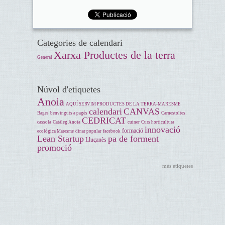
Categories de calendari
Xarxa Productes de la terra
General
Núvol d'etiquetes
Anoia
AQUÍ SERVIM PRODUCTES DE LA TERRA-MARESME
calendari
CANVAS
Bages
benvinguts a pagès
Carnestoltes
CEDRICAT
cassola
Catàleg Anoia
cuiner
Curs horticultura
innovació
formació
ecológica Maresme
dinar popular
facebook
Lean Startup
pa de forment
Lluçanès
promoció
més etiquetes