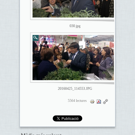
030.jpg
20160425_114553.JPG
5564 lectures