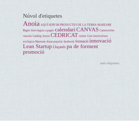
Núvol d'etiquetes
Anoia
AQUÍ SERVIM PRODUCTES DE LA TERRA-MARESME
calendari
CANVAS
Bages
benvinguts a pagès
Carnestoltes
CEDRICAT
cassola
Catàleg Anoia
cuiner
Curs horticultura
innovació
formació
ecológica Maresme
dinar popular
facebook
Lean Startup
pa de forment
Lluçanès
promoció
més etiquetes
Accessibilitat
Avís legal
Servei de Teixit Productiu. Àrea de Desenvolupament econòmic. Travessera de les Corts, 131 -