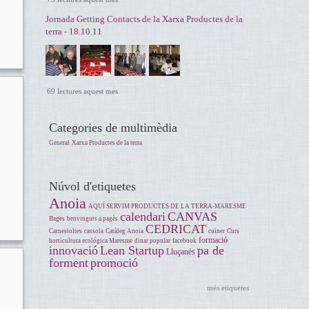
Jornada Getting Contacts de la Xarxa Productes de la
terra - 18.10.11
69 lectures aquest mes
Categories de multimèdia
General
Xarxa Productes de la terra
Núvol d'etiquetes
Anoia
AQUÍ SERVIM PRODUCTES DE LA TERRA-MARESME
calendari
CANVAS
Bages
benvinguts a pagès
CEDRICAT
Carnestoltes
cassola
Catàleg Anoia
cuiner
Curs
formació
horticultura ecológica Maresme
dinar popular
facebook
innovació
Lean Startup
pa de
Lluçanès
forment
promoció
més etiquetes