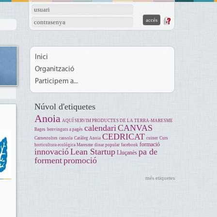
usuari
contrasenya
Inici
Organització
Participem a...
Núvol d'etiquetes
Anoia
AQUÍ SERVIM PRODUCTES DE LA TERRA-MARESME
calendari
CANVAS
Bages
benvinguts a pagès
CEDRICAT
Carnestoltes
cassola
Catàleg Anoia
cuiner
Curs
formació
horticultura ecológica Maresme
dinar popular
facebook
innovació
Lean Startup
pa de
Lluçanès
forment
promoció
més etiquetes