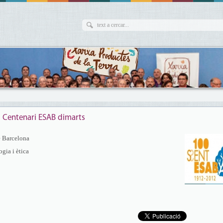
ns Centenari ESAB dimarts
e Barcelona
gia i ètica